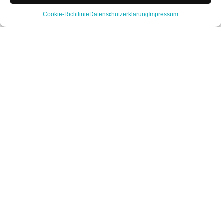
Cookie-Richtlinie
Datenschutzerklärung
Impressum
Schelfenhaus, Volkach
Möbelindustrie & Stuhlersteller
,
NIROXX
Individuelle Lösungen für jede Branche -
Objektbezugsstoffe nach Maß