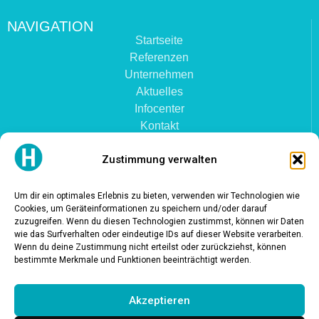
NAVIGATION
Startseite
Referenzen
Unternehmen
Aktuelles
Infocenter
Kontakt
Zustimmung verwalten
KOLLEKTIONEN
Kunstleder AMBLA
Um dir ein optimales Erlebnis zu bieten, verwenden wir Technologien wie
Mikrofaser NIROXX
Cookies, um Geräteinformationen zu speichern und/oder darauf
Polyurethan PUxx
zuzugreifen. Wenn du diesen Technologien zustimmst, können wir Daten
wie das Surfverhalten oder eindeutige IDs auf dieser Website verarbeiten.
Wenn du deine Zustimmung nicht erteilst oder zurückziehst, können
RECHTLICHES
bestimmte Merkmale und Funktionen beeinträchtigt werden.
Impressum
Datenschutzerklärung
Akzeptieren
Cookie-Richtlinie (EU)